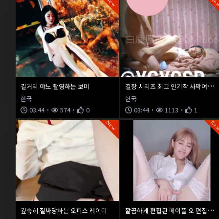
New
Ne
길
창 시리즈 최고 인기작 사막여우녀 1탄
길거리 야노 촬영하는 보미
한국
한국
03:44
574
0
03:44
1113
1
New
Ne
깔
끔하게 편집된 메이플 오 편집합본 2
깊숙히 질싸당하는 오피스 레이디