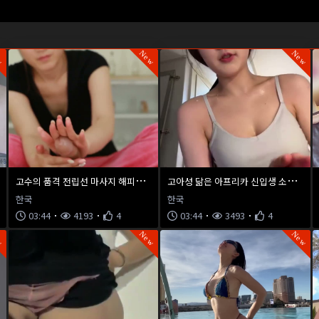
w
New
New
고
수의 품격 전립선 마사지 해피엔딩
고
아성 닮은 아프리카 신입생 소금 찌찌와 Y존 노출
한국
한국
03:44
4193
4
03:44
3493
4
w
New
New