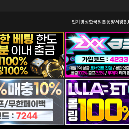
인기영상
한국
일본
동양
서양
B