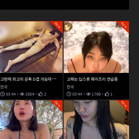
New
New
고
탄력 최고의 감촉 D컵 가슴마사지
고파는 딥스롯 파이즈리 연습중
한국
한국
03:44
2604
2
03:44
1708
1
New
New