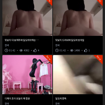
뒷
보지 다 보여주며 딜도자위하는 연우
뒷보지 드러내며 딜도에 방아질
한국
한국
01:42
4382
4
01:42
1498
1
New
New
디제이 초이 오늘의 룩 합본
딜도에 중독
한국
한국