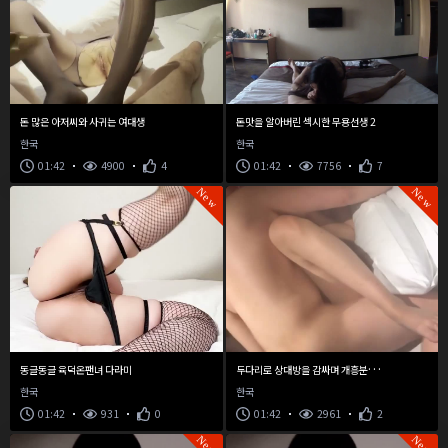
돈 많은 아저씨와 사귀는 여대생
돈맛을 알아버린 섹시한 무용선생 2
한국
한국
01:42
4900
4
01:42
7756
7
New
New
두
다리로 상대방을 감싸며 개흥분하는 김초코
동글동글 육덕온팬녀 다라미
한국
한국
01:42
931
0
01:42
2961
2
New
New