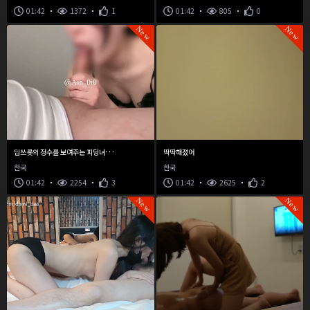
01:42
1372
1
01:42
805
0
New
New
딥
쓰롯의 정수를 보여주는 피딩녀 아인
딱딱해졌어
한국
한국
01:42
2254
3
01:42
2625
2
New
New