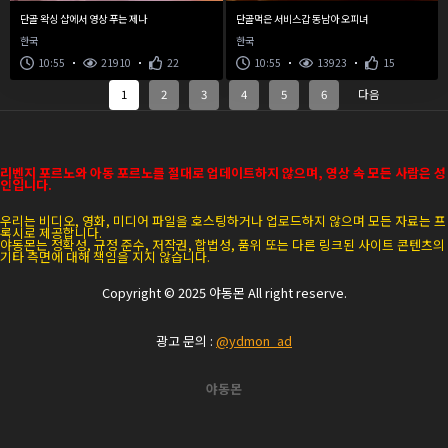
단골 왁싱 샵에서 영상 푸는 제나
단골먹은 서비스갑 동남아 오피녀
한국
한국
10:55
21910
22
10:55
13923
15
1
2
3
4
5
6
다음
리벤지 포르노와 아동 포르노를 절대로 업데이트하지 않으며, 영상 속 모든 사람은 성
인입니다.
우리는 비디오, 영화, 미디어 파일을 호스팅하거나 업로드하지 않으며 모든 자료는 프
록시로 제공합니다.
야동몬
는 정확성, 규정 준수, 저작권, 합법성, 품위 또는 다른 링크된 사이트 콘텐츠의
기타 측면에 대해 책임을 지지 않습니다.
Copyright © 2025
야동몬
All right reserve.
광고 문의 :
@ydmon_ad
야동몬