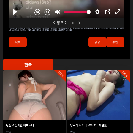
야동주소 TOP10
Tag :
#한국야동
#일본야동
#고화질야동
#최신야동
#인기야동
#무료야동
#아마추어야동
#한국AV
#성인동영상
#야동사이트추천
#실시간야동
#모바일야동
#자막야동
#몰카야동
#HD야동
#풀버전야동
#국산야동
#해외야동
#온리팬스
#야동몬
목록
공유
추천
한국
New
New
단발로 컴백한 찌찌누나
당구대 위에서 로또 300개 팬방
한국
한국