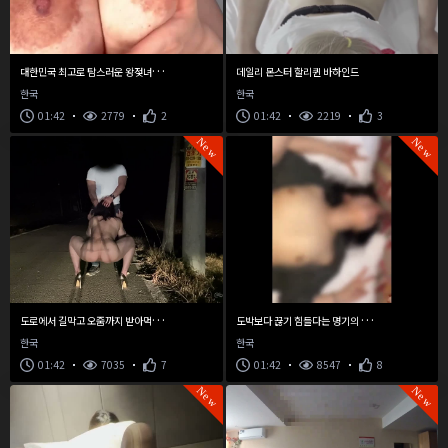
대
한민국 최고로 탐스러운 왕젖녀 찌찌
데일리 몬스터 할리퀸 바하인드
한국
한국
01:42
2779
2
01:42
2219
3
New
New
도
로에서 길막고 오줌까지 받아먹는 분당누나
도
박보다 끊기 힘들다는 명기의 소유자
한국
한국
01:42
7035
7
01:42
8547
8
New
New