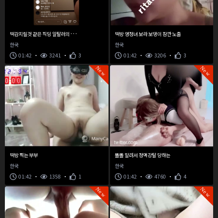
떡
감지릴것 같은 직딩 일탈러의 라이브
떡방 영정녀 보라 보댕이 잠깐 노출
한국
한국
01:42
3241
3
01:42
3206
3
New
New
떡방 찍는 부부
똘똘 말려서 정액강탈 당하는
한국
한국
01:42
1358
1
01:42
4760
4
New
New