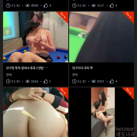
01:42
4998
4
01:42
4137
4
New
New
당
구장 핑두 알바녀 츄츄 2연발 터트리기
당구치다 코피 팍
한국
한국
01:42
5866
5
01:42
4305
4
New
New