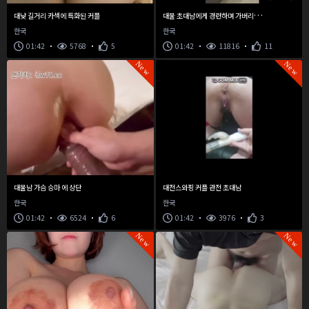
대
물 초대남에게 경련하며 가버리는 오피스룩 네토나래
대낮 길거리 카섹에 특화된 커플
한국
한국
01:42
5768
5
01:42
11816
11
New
New
대물남 가슴 승마 에 상단
대전스와핑 커플 관전 초대남
한국
한국
01:42
6524
6
01:42
3976
3
New
New