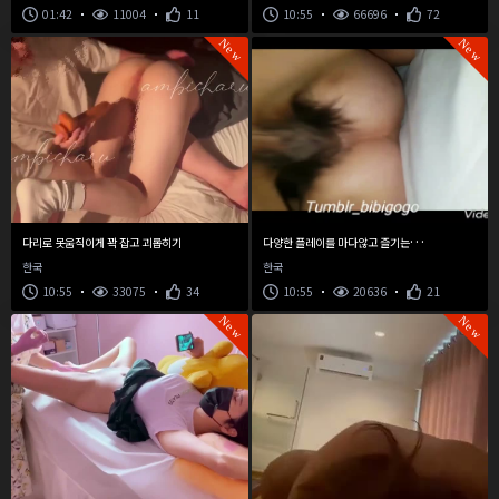
01:42
11004
11
10:55
66696
72
New
New
다
양한 플레이를 마다않고 즐기는 변태커플
다리로 못움직이게 꽉 잡고 괴롭히기
한국
한국
10:55
33075
34
10:55
20636
21
New
New