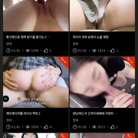
똥
구멍으로 정액 받기를 즐기는 27살 직장녀
라이키 두부 보댕이 노출 영정
한국
한국
01:42
5264
5
01:42
1414
1
New
New
런
닝머신 위 긴자지와빠와 극한트레이닝
래빗제이커플 라이브 섹방 2
한국
한국
01:42
3206
4
01:42
2072
2
New
New