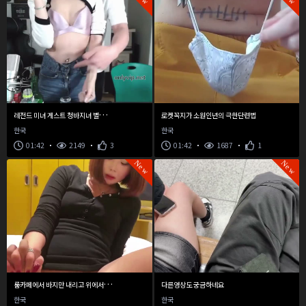
레
전드 미녀 게스트 청바지녀 별창남 박살
로켓꼭지가 소원인년의 극한단련법
한국
한국
01:42
2149
3
01:42
1687
1
New
New
룸
카페에서 바지만 내리고 위에서 꾸우욱 꾹
다른영상도 궁금하네요
한국
한국