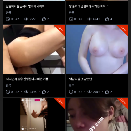
땀
훔치며 열심히 봉사하는 베트남 아가씨
딴놈자지 불알까지 빨아대 와이프
한국
한국
01:42
2555
2
01:42
4249
4
New
New
떡 치면서 방송 진행한다고 바쁜 커플
떡감 지릴 것 같은년
한국
한국
01:42
2394
2
01:42
2989
2
New
New